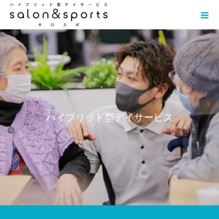
ハ
イ
ブ
リ
ッ
ド
型
デ
イ
サ
ー
ビ
ス