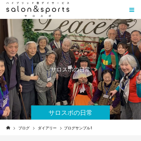
サ
ロ
ス
ポ
の
日
常
サロスポの日常
ブログ
ダイアリー
ブログサンプル1