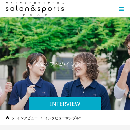
ス
タ
ッ
フ
へ
の
イ
ン
タ
ビ
ュ
ー
INTERVIEW
インタビュー
インタビューサンプル5