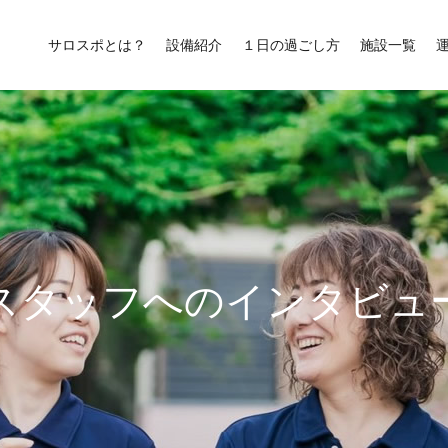
サロスポとは？
設備紹介
１日の過ごし方
施設一覧
ス
タ
ッ
フ
へ
の
イ
ン
タ
ビ
ュ